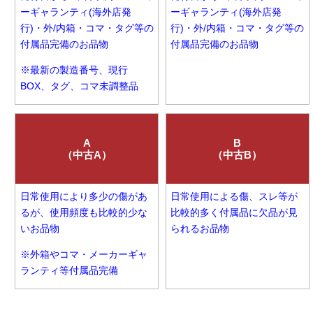
ーギャランティ(海外店発
ーギャランティ(海外店発
行)・外/内箱・コマ・タグ等の
行)・外/内箱・コマ・タグ等の
付属品完備のお品物
付属品完備のお品物
※最新の製造番号、現行
BOX、タグ、コマ未調整品
A
B
（中古A）
（中古B）
日常使用により多少の傷があ
日常使用による傷、スレ等が
るが、使用頻度も比較的少な
比較的多く付属品に欠品が見
いお品物
られるお品物
※外箱やコマ・メーカーギャ
ランティ等付属品完備